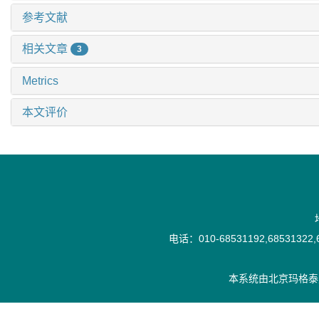
参考文献
相关文章
3
Metrics
本文评价
电话：010-68531192,68531322,6
本系统由
北京玛格泰