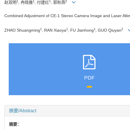
1
1
1
2
赵双明
, 冉晓雅
, 付建红
, 郭秋燕
Combined Adjustment of CE-1 Stereo Camera Image and Laser Alti
1
1
1
2
ZHAO Shuangming
, RAN Xiaoya
, FU Jianhong
, GUO Qiuyan
PDF
摘要/Abstract
摘要：