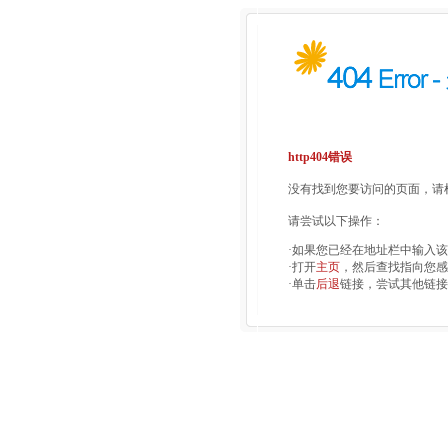
http404错误
没有找到您要访问的页面，请检
请尝试以下操作：
·如果您已经在地址栏中输入
·打开
主页
，然后查找指向您感
·单击
后退
链接，尝试其他链接