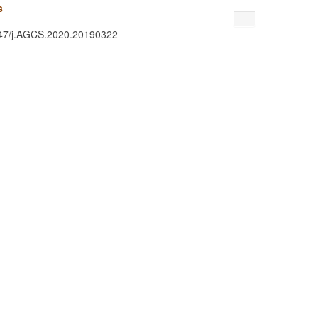
s
1947/j.AGCS.2020.20190322