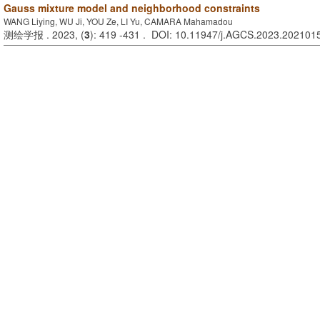
Gauss mixture model and neighborhood constraints
WANG Liying, WU Ji, YOU Ze, LI Yu, CAMARA Mahamadou
测绘学报 . 2023, (
3
): 419 -431 . DOI: 10.11947/j.AGCS.2023.202101