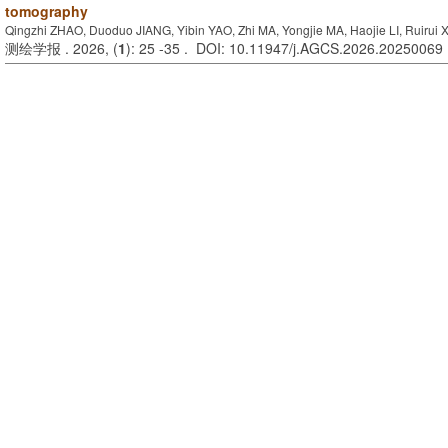
tomography
Qingzhi ZHAO, Duoduo JIANG, Yibin YAO, Zhi MA, Yongjie MA, Haojie LI, Ruirui
测绘学报 . 2026, (
1
): 25 -35 . DOI: 10.11947/j.AGCS.2026.20250069