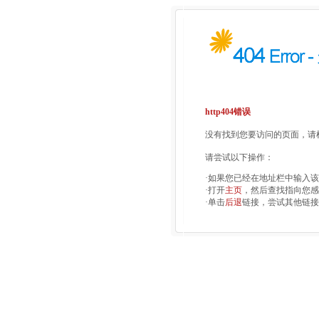
http404错误
没有找到您要访问的页面，请检
请尝试以下操作：
·如果您已经在地址栏中输入
·打开
主页
，然后查找指向您感
·单击
后退
链接，尝试其他链接