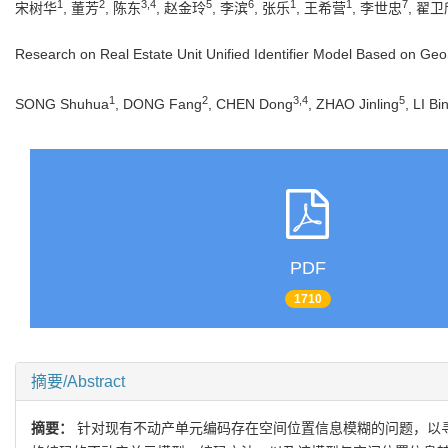
1
2
3,4
5
6
1
1
7
宋树华
, 董芳
, 陈东
, 赵金玲
, 李滨
, 张乐
, 王希营
, 李世忠
, 翟卫
Research on Real Estate Unit Unified Identifier Model Based on G
1
2
3,4
5
SONG Shuhua
, DONG Fang
, CHEN Dong
, ZHAO Jinling
, LI Bi
PDF
1710
摘要/Abstract
摘要：
针对现有不动产单元编码存在空间位置信息模糊的问题，以寻