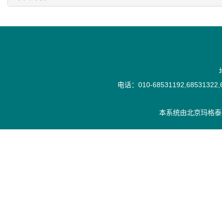
电话：010-68531192,68531322,6
本系统由
北京玛格泰