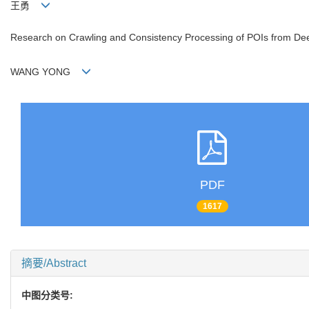
王勇
Research on Crawling and Consistency Processing of POIs from D
WANG YONG
PDF
1617
摘要/Abstract
中图分类号: