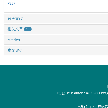
P237
参考文献
相关文章
15
Metrics
本文评价
电话：010-68531192,68531322,6
本系统由
北京玛格泰