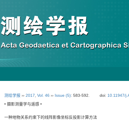
测绘学报
››
2017
,
Vol. 46
››
Issue (5)
: 583-592.
doi:
10.11947/j
• 摄影测量学与遥感 •
一种地物关系约束下的线阵影像坐标反投影计算方法