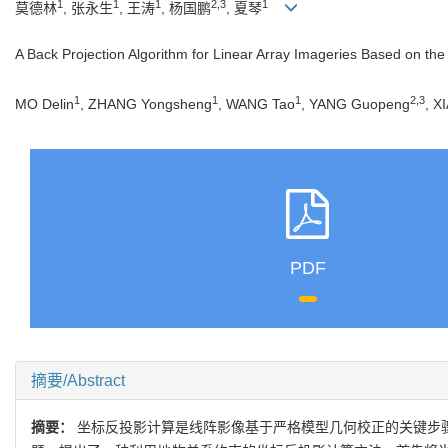
1
1
1
2,3
1
莫德林
, 张永生
, 王涛
, 杨国鹏
, 夏琴
A Back Projection Algorithm for Linear Array Imageries Based on the
1
1
1
2,3
MO Delin
, ZHANG Yongsheng
, WANG Tao
, YANG Guopeng
, X
PDF
摘要/Abstract
摘要：
坐标反投影计算是线阵影像基于严格模型几何校正的关键步