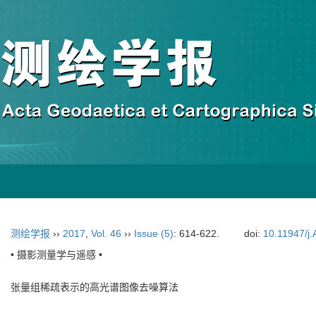
测绘学报
››
2017
,
Vol. 46
››
Issue (5)
: 614-622.
doi:
10.11947/j
• 摄影测量学与遥感 •
张量组稀疏表示的高光谱图像去噪算法