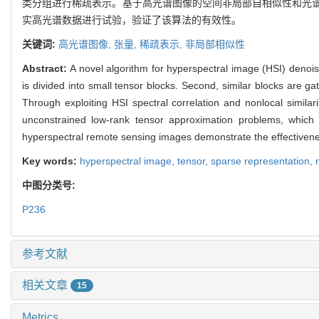
类分组进行稀疏表示。基于高光谱图像的空间非局部自相似性和光
实高光谱数据进行试验，验证了该算法的有效性。
关键词:
高光谱图像,
张量,
稀疏表示,
非局部相似性
Abstract:
A novel algorithm for hyperspectral image (HSI) denois
is divided into small tensor blocks. Second, similar blocks are g
Through exploiting HSI spectral correlation and nonlocal simil
unconstrained low-rank tensor approximation problems, which 
hyperspectral remote sensing images demonstrate the effectiven
Key words:
hyperspectral image,
tensor,
sparse representation,
中图分类号:
P236
参考文献
相关文章
15
Metrics