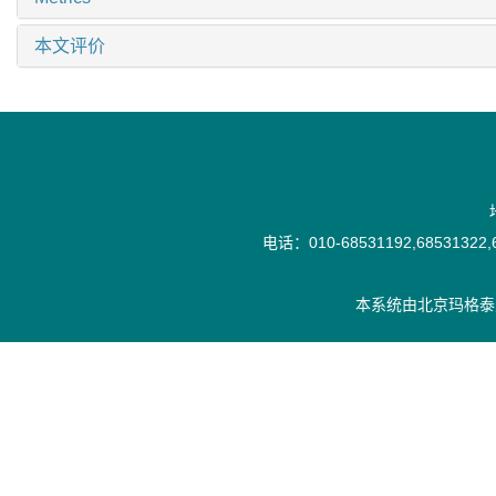
本文评价
电话：010-68531192,68531322,6
本系统由
北京玛格泰