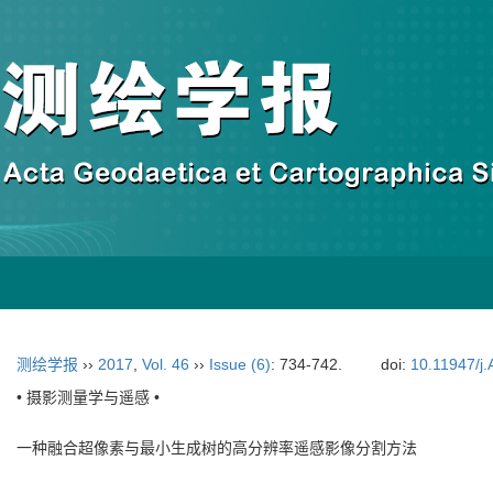
测绘学报
››
2017
,
Vol. 46
››
Issue (6)
: 734-742.
doi:
10.11947/j
• 摄影测量学与遥感 •
一种融合超像素与最小生成树的高分辨率遥感影像分割方法