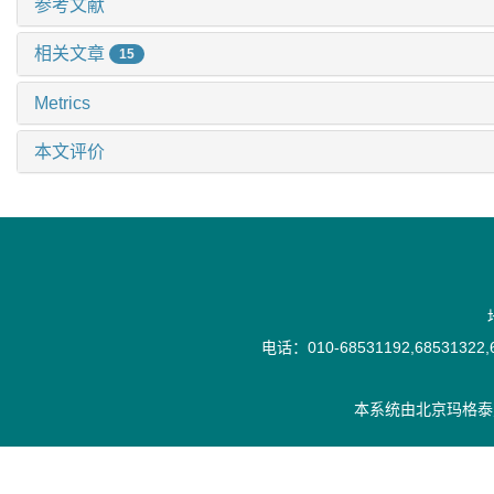
参考文献
相关文章
15
Metrics
本文评价
电话：010-68531192,68531322,6
本系统由
北京玛格泰