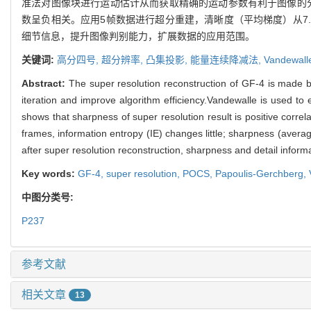
准法对图像块进行运动估计从而获取精确的运动参数有利于图像的分
数呈负相关。应用5帧数据进行超分重建，清晰度（平均梯度）从7.80
细节信息，提升图像判别能力，扩展数据的应用范围。
关键词:
高分四号,
超分辨率,
凸集投影,
能量连续降减法,
Vandewa
Abstract:
The super resolution reconstruction of GF-4 is made 
iteration and improve algorithm efficiency.Vandewalle is used to
shows that sharpness of super resolution result is positive corre
frames, information entropy (IE) changes little; sharpness (avera
after super resolution reconstruction, sharpness and detail inform
Key words:
GF-4,
super resolution,
POCS,
Papoulis-Gerchberg,
中图分类号:
P237
参考文献
相关文章
13