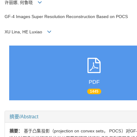
许丽娜, 何鲁晓
GF-4 Images Super Resolution Reconstruction Based on POCS
XU Lina, HE Luxiao
PDF
1445
摘要/Abstract
摘要：
基于凸集投影（projection on convex sets，