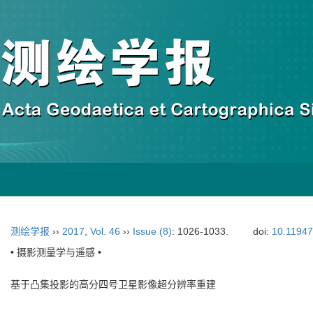
测绘学报
››
2017
,
Vol. 46
››
Issue (8)
: 1026-1033.
doi:
10.11947
• 摄影测量学与遥感 •
基于凸集投影的高分四号卫星影像超分辨率重建