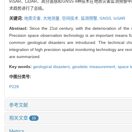
InSAR、LiDAR、高分遥感和GNSS 4种技术在地质灾害
术趋势进行了总结。
关键词:
地质灾害,
大地测量,
空间技术,
监测预警,
GNSS,
InSAR
Abstract:
Since the 21st century, with the deterioration of th
Precision space observation technology is an important means for
common geological disasters are introduced. The technical ch
integration of high precision spatial monitoring technology are re
are summarized.
Key words:
geological disasters,
geodetic measurement,
space t
中图分类号:
P228
参考文献
相关文章
15
Metrics