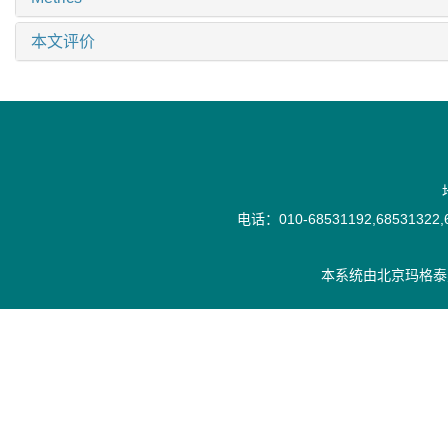
本文评价
电话：010-68531192,68531322,6
本系统由
北京玛格泰