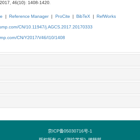
 2017, 46(10): 1408-1420.
te
|
Reference Manager
|
ProCite
|
BibTeX
|
RefWorks
nasmp.com/CN/10.11947/j.AGCS.2017.20170333
nasmp.com/CN/Y2017/V46/I10/1408
京ICP备05030716号-1
版权所有 © 《测绘学报》编辑部