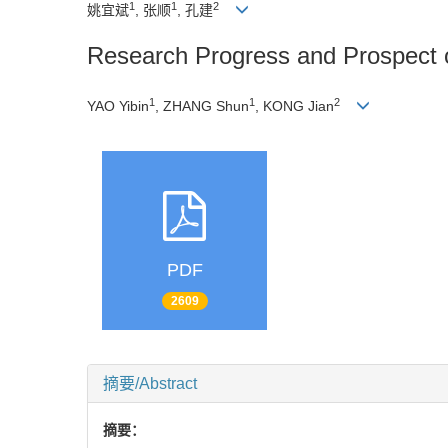
1
1
2
姚宜斌
, 张顺
, 孔建
Research Progress and Prospect
1
1
2
YAO Yibin
, ZHANG Shun
, KONG Jian
PDF
2609
摘要/Abstract
摘要：