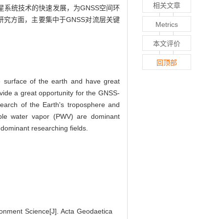
相关文章
系统技术的快速发展，为GNSS空间环
研究方面，主要集中于GNSS对流层关键
Metrics
本文评价
回顶部
 surface of the earth and have great
vide a great opportunity for the GNSS-
arch of the Earth's troposphere and
table water vapor (PWV) are dominant
 dominant researching fields.
nment Science[J]. Acta Geodaetica