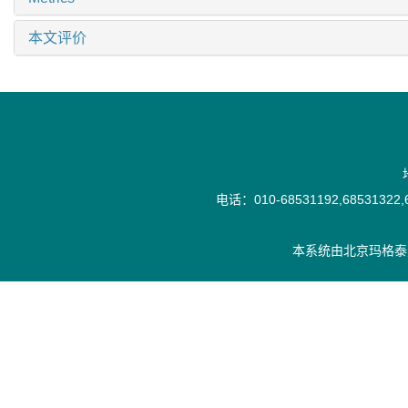
本文评价
电话：010-68531192,68531322,6
本系统由
北京玛格泰