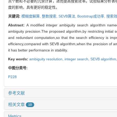
点个数和不必要的冗余计算，进而提高搜索效率。试验结果分析表明
度的影响，具有更好的稳定性。
关键词:
模糊度解算,
整数搜索,
SEVB算法,
Bootstrap成功率,
搜索
Abstract:
A modified integer ambiguity search algorithm nam
ambiguity precision.The proposed algorithm,by restricting initia
and redundant computation,so that the search efficiency is impr
efficiency,compared with SEVB algorithm,when the precision of am
it has better performance in stability.
Key words:
ambiguity resolution,
integer search,
SEVB algorithm
中图分类号:
P228
参考文献
相关文章
10
Metrics