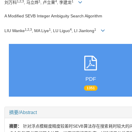
1,2,3
1
4
1
刘万科
, 马立烨
, 卢立果
, 李建龙
A Modified SEVB Integer Ambiguity Search Algorithm
1,2,3
1
4
1
LIU Wanke
, MA Liye
, LU Liguo
, LI Jianlong
PDF
1351
摘要/Abstract
摘要：
针对浮点模糊度精度较差时SEVB算法存在搜索耗时较大的