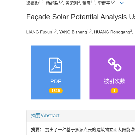
1,2
1,2
3
1,2
1,2
梁福逊
, 杨必胜
, 黄荣刚
, 董震
, 李健平
Façade Solar Potential Analysis U
1,2
1,2
3
LIANG Fuxun
, YANG Bisheng
, HUANG Ronggang
,
PDF
被引次数
1815
1
摘要/Abstract
摘要：
提出了一种基于多源点云的建筑物立面太阳能潜