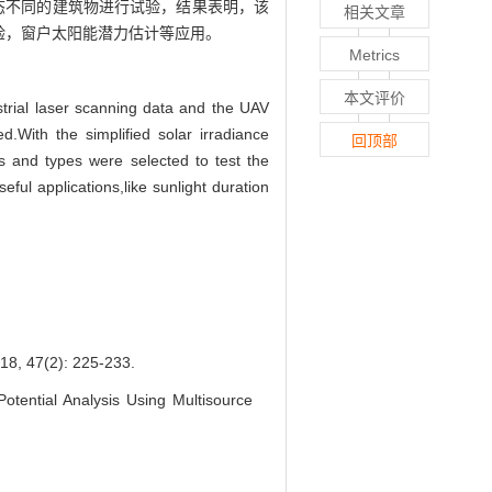
态不同的建筑物进行试验，结果表明，该
相关文章
验，窗户太阳能潜力估计等应用。
Metrics
本文评价
estrial laser scanning data and the UAV
.With the simplified solar irradiance
回顶部
ns and types were selected to test the
ful applications,like sunlight duration
(2): 225-233.
ntial Analysis Using Multisource