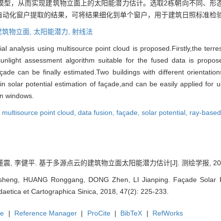
模型，从而实现建筑物立面上的太阳能潜力估计。选取2栋朝向不同、形
自动化窗户提取的结果，可将结果细化到单个窗户，用于建筑日照标准检
建筑物立面,
太阳能潜力,
射线法
ial analysis using multisource point cloud is proposed.Firstly,the terr
light assessment algorithm suitable for the fused data is proposed
çade can be finally estimated.Two buildings with different orientatio
n solar potential estimation of façade,and can be easily applied for use
 on windows.
,
multisource point cloud,
data fusion,
façade,
solar potential,
ray-based
震, 李健平. 基于多源点云的建筑物立面太阳能潜力估计[J]. 测绘学报, 2018, 47
heng, HUANG Ronggang, DONG Zhen, LI Jianping. Façade Solar Pote
daetica et Cartographica Sinica, 2018, 47(2): 225-233.
te
|
Reference Manager
|
ProCite
|
BibTeX
|
RefWorks