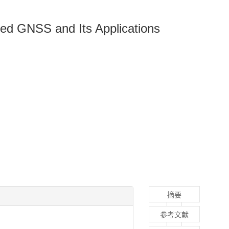
sed GNSS and Its Applications
摘要
参考文献