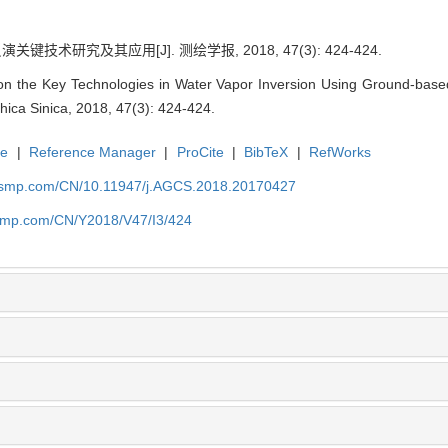
键技术研究及其应用[J]. 测绘学报, 2018, 47(3): 424-424.
n the Key Technologies in Water Vapor Inversion Using Ground-based
ica Sinica, 2018, 47(3): 424-424.
te
|
Reference Manager
|
ProCite
|
BibTeX
|
RefWorks
nasmp.com/CN/10.11947/j.AGCS.2018.20170427
asmp.com/CN/Y2018/V47/I3/424