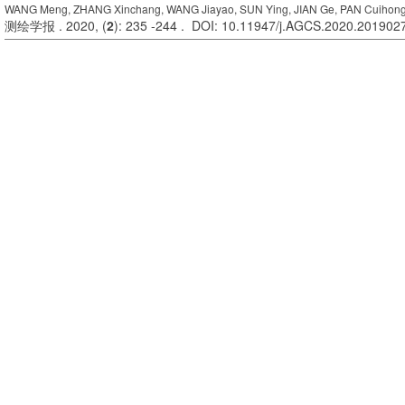
WANG Meng, ZHANG Xinchang, WANG Jiayao, SUN Ying, JIAN Ge, PAN Cuihon
测绘学报 . 2020, (
2
): 235 -244 . DOI: 10.11947/j.AGCS.2020.201902