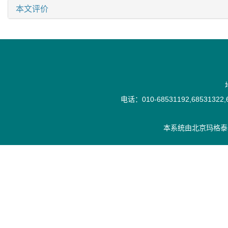
本文评价
电话：010-68531192,68531322,6
本系统由
北京玛格泰