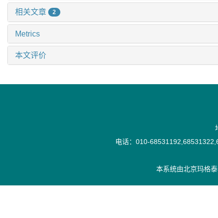
相关文章
2
Metrics
本文评价
电话：010-68531192,68531322,6
本系统由
北京玛格泰