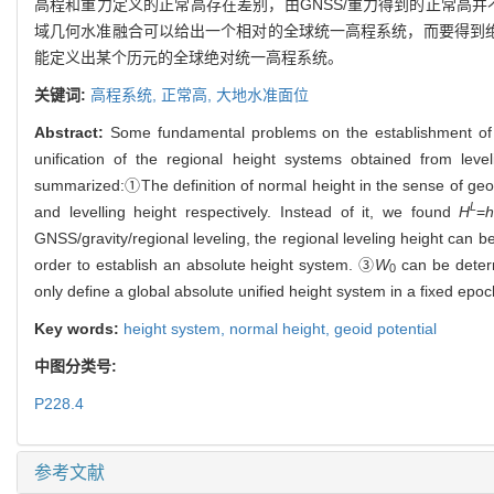
高程和重力定义的正常高存在差别，由GNSS/重力得到的正常高并
域几何水准融合可以给出一个相对的全球统一高程系统，而要得到
能定义出某个历元的全球绝对统一高程系统。
关键词:
高程系统,
正常高,
大地水准面位
Abstract:
Some fundamental problems on the establishment of th
unification of the regional height systems obtained from lev
summarized:①The definition of normal height in the sense of geome
L
and levelling height respectively. Instead of it, we found
H
=
GNSS/gravity/regional leveling, the regional leveling height can b
order to establish an absolute height system. ③
W
can be determ
0
only define a global absolute unified height system in a fixed epoc
Key words:
height system,
normal height,
geoid potential
中图分类号:
P228.4
参考文献