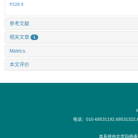
P228.9
参考文献
相关文章
1
Metrics
本文评价
电话：010-68531192,68531322,6
本系统由
北京玛格泰