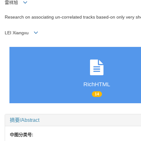
雷祥旭
Research on associating un-correlated tracks based-on only very sho
LEI Xiangxu
RichHTML
14
摘要/Abstract
中图分类号: