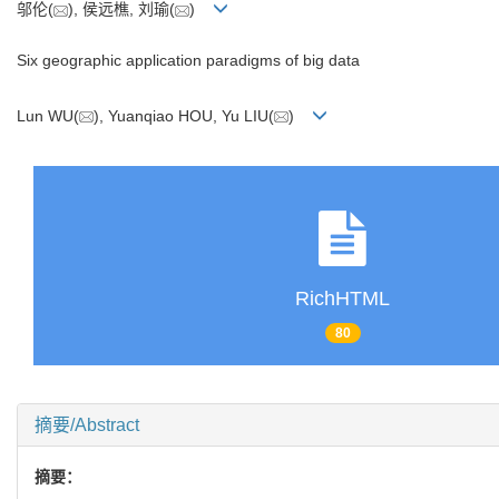
邬伦(
), 侯远樵, 刘瑜(
)
Six geographic application paradigms of big data
Lun WU(
), Yuanqiao HOU, Yu LIU(
)
RichHTML
80
摘要/Abstract
摘要：