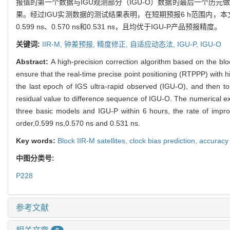
报值的第一个数据与IGU观测部分（IGU-O）数据的最后一个历元
果。经过IGU实测数据的测试结果表明，在短期预报6 h范围内，本
0.599 ns、0.570 ns和0.531 ns，且均优于IGU-P产品预报精度。
关键词:
IIR-M,
钟差预报,
精度修正,
自适应动态法,
IGU-P,
IGU-O
Abstract:
A high-precision correction algorithm based on the bloc
ensure that the real-time precise point positioning (RTPPP) with hi
the last epoch of IGS ultra-rapid observed (IGU-O), and then t
residual value to difference sequence of IGU-O. The numerical ex
three basic models and IGU-P within 6 hours, the rate of imp
order,0.599 ns,0.570 ns and 0.531 ns.
Key words:
Block IIR-M satellites,
clock bias prediction,
accuracy 
中图分类号:
P228
参考文献