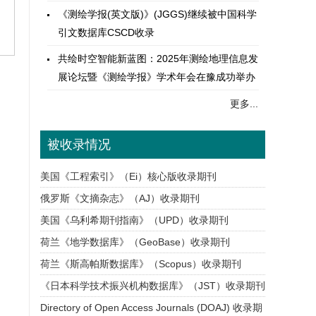
《测绘学报(英文版)》(JGGS)继续被中国科学
引文数据库CSCD收录
共绘时空智能新蓝图：2025年测绘地理信息发
展论坛暨《测绘学报》学术年会在豫成功举办
2025年《测绘学报》编委会会议圆满召开
更多...
关于举办2025年测绘地理信息高质量发展论坛
暨《测绘学报》学术年会的（三号）通知
被收录情况
《测绘学报》工作委员会荣获中国测绘学会
美国《工程索引》（Ei）核心版收录期刊
2024年度工作考评单项优秀
俄罗斯《文摘杂志》（AJ）收录期刊
《测绘学报》等三刊齐登BIBF精品期刊展
美国《乌利希期刊指南》（UPD）收录期刊
《测绘学报》工作委员会再获中国测绘学会“组
荷兰《地学数据库》（GeoBase）收录期刊
织管理与能力建设” 单项优秀表彰
荷兰《斯高帕斯数据库》（Scopus）收录期刊
《测绘学报》11篇论文入选2025年度“中国精
《日本科学技术振兴机构数据库》（JST）收录期刊
品科技期刊顶尖学术论文”
Directory of Open Access Journals (DOAJ) 收录期