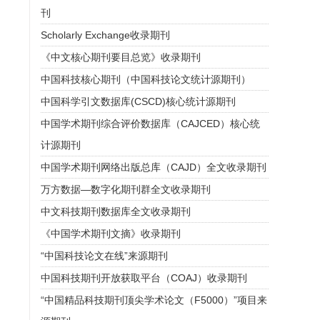
《测绘学报》在中国科协主管期刊2024年度社
刊
会效益考核中获评优秀
Scholarly Exchange收录期刊
“易智瑞”杯《测绘学报》2025年度优秀论文评
《中文核心期刊要目总览》收录期刊
选结果揭晓
中国科技核心期刊（中国科技论文统计源期刊）
中国科学引文数据库(CSCD)核心统计源期刊
《测绘学报(英文版)》(JGGS)继续被中国科学
引文数据库CSCD收录
中国学术期刊综合评价数据库（CAJCED）核心统
计源期刊
共绘时空智能新蓝图：2025年测绘地理信息发
展论坛暨《测绘学报》学术年会在豫成功举办
中国学术期刊网络出版总库（CAJD）全文收录期刊
万方数据—数字化期刊群全文收录期刊
2025年《测绘学报》编委会会议圆满召开
中文科技期刊数据库全文收录期刊
关于举办2025年测绘地理信息高质量发展论坛
《中国学术期刊文摘》收录期刊
暨《测绘学报》学术年会的（三号）通知
“中国科技论文在线”来源期刊
《测绘学报》工作委员会荣获中国测绘学会
中国科技期刊开放获取平台（COAJ）收录期刊
2024年度工作考评单项优秀
“中国精品科技期刊顶尖学术论文（F5000）”项目来