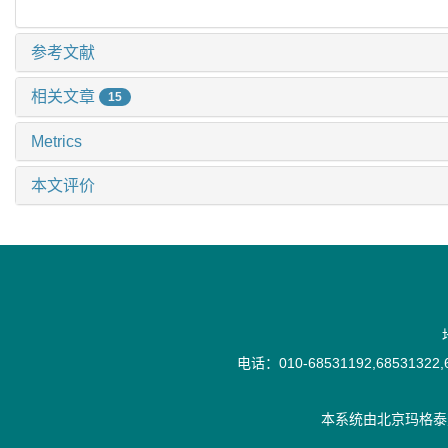
参考文献
相关文章
15
Metrics
本文评价
电话：010-68531192,68531322,6
本系统由
北京玛格泰