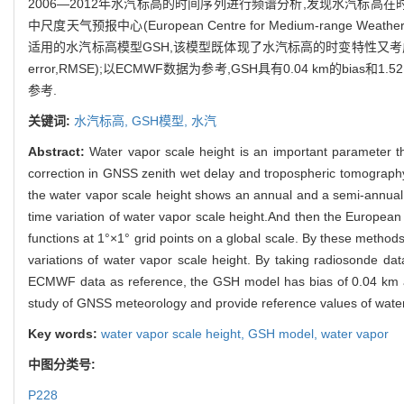
2006—2012年水汽标高的时间序列进行频谱分析,发现水汽标
中尺度天气预报中心(European Centre for Medium-rang
适用的水汽标高模型GSH,该模型既体现了水汽标高的时变特性又考虑了其地理差异
error,RMSE);以ECMWF数据为参考,GSH具有0.04 km的b
参考.
关键词:
水汽标高,
GSH模型,
水汽
Abstract:
Water vapor scale height is an important parameter tha
correction in GNSS zenith wet delay and tropospheric tomography. 
the water vapor scale height shows an annual and a semi-annual v
time variation of water vapor scale height.And then the European
functions at 1°×1° grid points on a global scale. By these method
variations of water vapor scale height. By taking radiosonde 
ECMWF data as reference, the GSH model has bias of 0.04 km a
study of GNSS meteorology and provide reference values of water 
Key words:
water vapor scale height,
GSH model,
water vapor
中图分类号:
P228