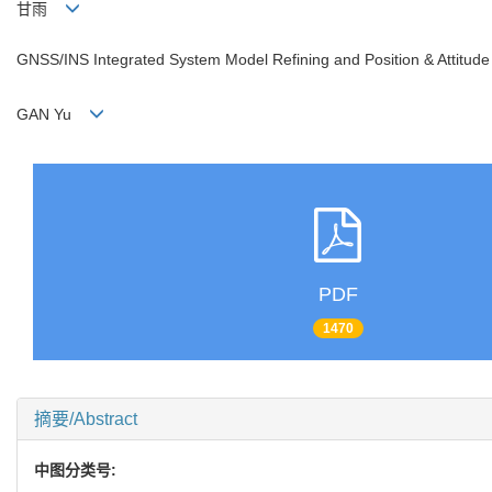
甘雨
GNSS/INS Integrated System Model Refining and Position & Attitude
GAN Yu
PDF
1470
摘要/Abstract
中图分类号: