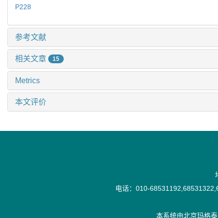
P228
参考文献
相关文章
15
Metrics
本文评价
电话：010-68531192,68531322,6
本系统由
北京玛格泰