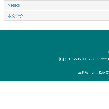
Metrics
本文评价
电话：010-68531192,68531322,6
本系统由
北京玛格泰