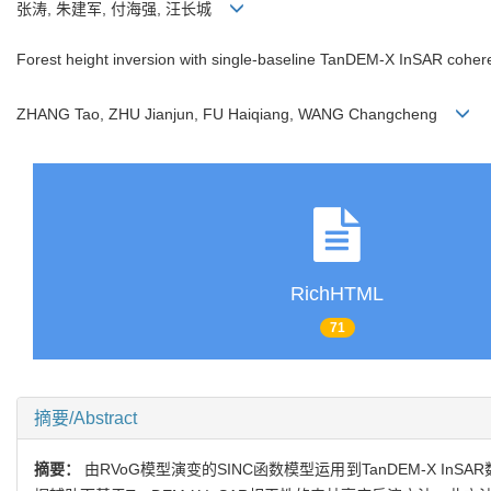
张涛, 朱建军, 付海强, 汪长城
Forest height inversion with single-baseline TanDEM-X InSAR cohe
ZHANG Tao, ZHU Jianjun, FU Haiqiang, WANG Changcheng
RichHTML
71
摘要/Abstract
摘要：
由RVoG模型演变的SINC函数模型运用到TanDEM-X 