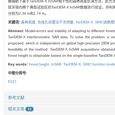
据辅助下基于TanDEM-X InSAR相干性的森林高度反演方法
班牙境内两个典型试验区的TanDEM-X InSAR数据进行验证，并
分别为2.34 m和1.74 m。
关键词:
森林高度,
合成孔径雷达干涉测量,
TanDEM-X,
SINC函数模
Abstract:
Model-errors and inability of adapting to different for
TanDEM-X interferometric SAR data. To solve the problem, a me
proposed, which is independent on global high-precision DEM prod
feasibility of the method, TanDEM-X InSAR acquisitions obtained 
forest height is obtainable based on the single-baseline TanDEM
Key words:
forest height,
InSAR,
TanDEM-X,
SINC function mode
中图分类号:
P227
参考文献
相关文章
15