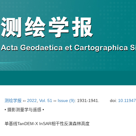
测绘学报
››
2022
,
Vol. 51
››
Issue (9)
: 1931-1941.
doi:
10.11947
• 摄影测量学与遥感 •
单基线TanDEM-X InSAR相干性反演森林高度