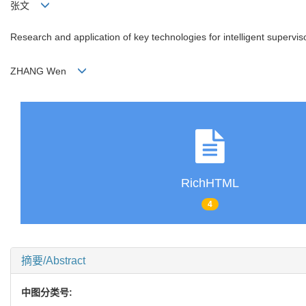
张文
Research and application of key technologies for intelligent supervisory
ZHANG Wen
RichHTML
4
摘要/Abstract
中图分类号: