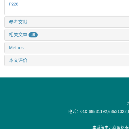
P228
参考文献
相关文章
15
Metrics
本文评价
电话：010-68531192,68531322,6
本系统由
北京玛格泰