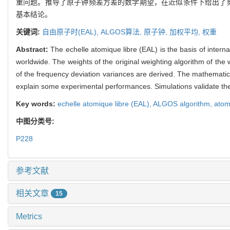
重问题。推导了原子钟频差方差的数学期望，在近似条件下给出了频
基本结论。
关键词:
自由原子时(EAL),
ALGOS算法,
原子钟,
加权平均,
权重
Abstract:
The echelle atomique libre (EAL) is the basis of interna
worldwide. The weights of the original weighting algorithm of t
of the frequency deviation variances are derived. The mathematica
explain some experimental performances. Simulations validate the
Key words:
echelle atomique libre (EAL),
ALGOS algorithm,
atom
中图分类号:
P228
参考文献
相关文章
15
Metrics