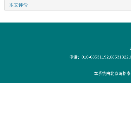
本文评价
电话：010-68531192,68531322,6
本系统由
北京玛格泰