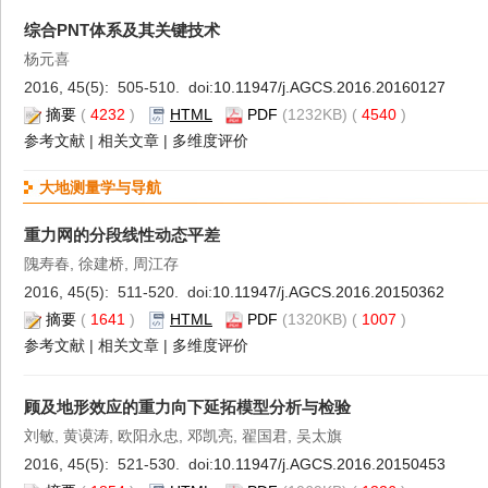
综合PNT体系及其关键技术
杨元喜
2016, 45(5): 505-510. doi:
10.11947/j.AGCS.2016.20160127
摘要
(
4232
)
HTML
PDF
(1232KB) (
4540
)
参考文献
|
相关文章
|
多维度评价
大地测量学与导航
重力网的分段线性动态平差
隗寿春, 徐建桥, 周江存
2016, 45(5): 511-520. doi:
10.11947/j.AGCS.2016.20150362
摘要
(
1641
)
HTML
PDF
(1320KB) (
1007
)
参考文献
|
相关文章
|
多维度评价
顾及地形效应的重力向下延拓模型分析与检验
刘敏, 黄谟涛, 欧阳永忠, 邓凯亮, 翟国君, 吴太旗
2016, 45(5): 521-530. doi:
10.11947/j.AGCS.2016.20150453