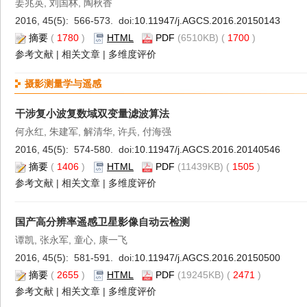
姜兆英, 刘国林, 陶秋香
2016, 45(5): 566-573. doi:
10.11947/j.AGCS.2016.20150143
摘要
(
1780
)
HTML
PDF
(6510KB) (
1700
)
参考文献
|
相关文章
|
多维度评价
摄影测量学与遥感
干涉复小波复数域双变量滤波算法
何永红, 朱建军, 解清华, 许兵, 付海强
2016, 45(5): 574-580. doi:
10.11947/j.AGCS.2016.20140546
摘要
(
1406
)
HTML
PDF
(11439KB) (
1505
)
参考文献
|
相关文章
|
多维度评价
国产高分辨率遥感卫星影像自动云检测
谭凯, 张永军, 童心, 康一飞
2016, 45(5): 581-591. doi:
10.11947/j.AGCS.2016.20150500
摘要
(
2655
)
HTML
PDF
(19245KB) (
2471
)
参考文献
|
相关文章
|
多维度评价