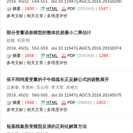
2016, 45(5): 544-551. doi:
10.11947/j.AGCS.2016.20150290
摘要
(
1800
)
HTML
PDF
(2056KB) (
1547
)
参考文献
|
相关文章
|
多维度评价
部分变量误差模型的整体抗差最小二乘估计
赵俊, 归庆明
2016, 45(5): 552-559. doi:
10.11947/j.AGCS.2016.20150374
摘要
(
1858
)
HTML
PDF
(3583KB) (
1288
)
参考文献
|
相关文章
|
多维度评价
依不同纬度变量的子午线弧长正反解公式的级数展开
过家春, 李厚朴, 庄云玲, 李大军, 吴艳兰
2016, 45(5): 560-565. doi:
10.11947/j.AGCS.2016.20140575
摘要
(
1948
)
HTML
PDF
(998KB) (
1403
)
参考文献
|
相关文章
|
多维度评价
短基线集形变模型反演的正则化解算方法