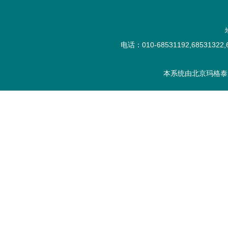
电话：010-68531192,68531322,6
本系统由
北京玛格泰