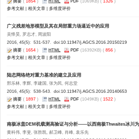
摘要
(
1854
)
HTML
PDF
(1069KB) (
1326
)
参考文献
|
相关文章
|
多维度评价
广义残差地形模型及其在局部重力场逼近中的应用
吴怿昊, 罗志才, 周波阳
2016, 45(5): 531-537. doi:
10.11947/j.AGCS.2016.20150219
摘要
(
1654
)
HTML
PDF
(16392KB) (
856
)
参考文献
|
相关文章
|
多维度评价
陆态网络绝对重力基准的建立及应用
邢乐林, 李辉, 李建国, 张为民, 何志堂
2016, 45(5): 538-543. doi:
10.11947/j.AGCS.2016.20140653
摘要
(
1897
)
HTML
PDF
(1049KB) (
1522
)
参考文献
|
相关文章
|
多维度评价
南极冰盖DEM机载测高验证与分析——以西南极Thwaites冰川
黄科伟, 李斐, 张胜凯, 郝卫峰, 肖峰, 袁乐先