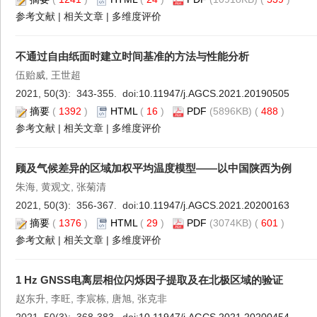
参考文献
|
相关文章
|
多维度评价
不通过自由纸面时建立时间基准的方法与性能分析
伍贻威, 王世超
2021, 50(3): 343-355. doi:
10.11947/j.AGCS.2021.20190505
摘要
(
1392
)
HTML
(
16
)
PDF
(5896KB) (
488
)
参考文献
|
相关文章
|
多维度评价
顾及气候差异的区域加权平均温度模型——以中国陕西为例
朱海, 黄观文, 张菊清
2021, 50(3): 356-367. doi:
10.11947/j.AGCS.2021.20200163
摘要
(
1376
)
HTML
(
29
)
PDF
(3074KB) (
601
)
参考文献
|
相关文章
|
多维度评价
1 Hz GNSS电离层相位闪烁因子提取及在北极区域的验证
赵东升, 李旺, 李宸栋, 唐旭, 张克非