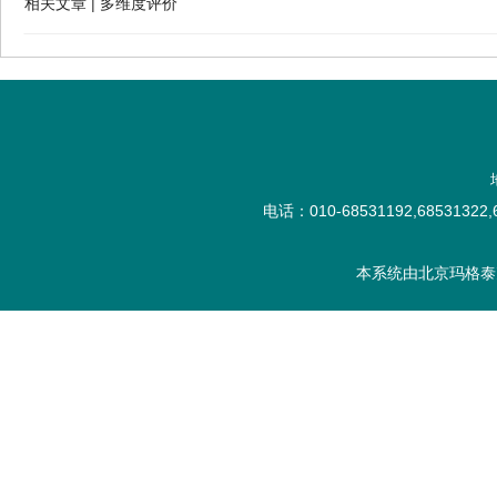
相关文章
|
多维度评价
电话：010-68531192,68531322,6
本系统由
北京玛格泰