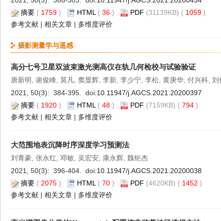
2021, 50(3): 368-383. doi:
10.11947/j.AGCS.2021.20200454
摘要
(
1759
)
HTML
(
36
)
PDF
(31139KB) (
1059
)
参考文献
|
相关文章
|
多维度评价
摄影测量学与遥感
高分七号卫星双波束激光测高仪在轨几何检校与试验验证
唐新明, 谢俊峰, 莫凡, 窦显辉, 李新, 李少宁, 李松, 黄庚华, 付兴科, 
2021, 50(3): 384-395. doi:
10.11947/j.AGCS.2021.20200397
摘要
(
1920
)
HTML
(
48
)
PDF
(7159KB) (
794
)
参考文献
|
相关文章
|
多维度评价
大范围地表沉降时序深度学习预测法
刘青豪, 张永红, 邓敏, 吴宏安, 康永辉, 魏钜杰
2021, 50(3): 396-404. doi:
10.11947/j.AGCS.2021.20200038
摘要
(
2075
)
HTML
(
70
)
PDF
(4620KB) (
1452
)
参考文献
|
相关文章
|
多维度评价