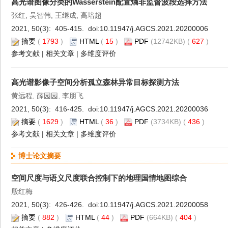
高光谱图像分类的Wasserstein配置熵非监督波段选择方法
张红, 吴智伟, 王继成, 高培超
2021, 50(3): 405-415. doi:
10.11947/j.AGCS.2021.20200006
摘要
(
1793
)
HTML
(
15
)
PDF
(12742KB) (
627
)
参考文献
|
相关文章
|
多维度评价
高光谱影像子空间分析孤立森林异常目标探测方法
黄远程, 薛园园, 李朋飞
2021, 50(3): 416-425. doi:
10.11947/j.AGCS.2021.20200036
摘要
(
1629
)
HTML
(
36
)
PDF
(3734KB) (
436
)
参考文献
|
相关文章
|
多维度评价
博士论文摘要
空间尺度与语义尺度联合控制下的地理国情地图综合
殷红梅
2021, 50(3): 426-426. doi:
10.11947/j.AGCS.2021.20200058
摘要
(
882
)
HTML
(
44
)
PDF
(664KB) (
404
)