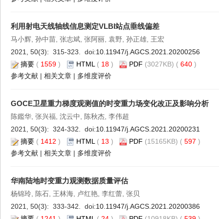
利用射电天线轴线信息测定VLBI站点垂线偏差
马小辉, 孙中苗, 张志斌, 张阿丽, 袁野, 孙正雄, 王宏
2021, 50(3): 315-323. doi:
10.11947/j.AGCS.2021.20200256
摘要
(
1559
)
HTML
(
18
)
PDF
(3027KB) (
640
)
参考文献
|
相关文章
|
多维度评价
GOCE卫星重力梯度观测值的时变重力场变化改正及影响分析
陈鑑华, 张兴福, 沈云中, 陈秋杰, 李伟超
2021, 50(3): 324-332. doi:
10.11947/j.AGCS.2021.20200231
摘要
(
1412
)
HTML
(
13
)
PDF
(15165KB) (
597
)
参考文献
|
相关文章
|
多维度评价
华南陆地时变重力观测数据质量评估
杨锦玲, 陈石, 王林海, 卢红艳, 李红蕾, 张贝
2021, 50(3): 333-342. doi:
10.11947/j.AGCS.2021.20200386
摘要
(
1241
)
HTML
(
24
)
PDF
(10918KB) (
539
)