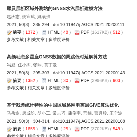
顾及层析区域外测站的GNSS水汽层析建模方法
赵庆志, 姚宜斌, 姚顽强
2021, 50(3): 285-294. doi:
10.11947/j.AGCS.2021.20200111
摘要
(
1372
)
HTML
(
48
)
PDF
(1617KB) (
512
)
参考文献
|
相关文章
|
多维度评价
高频动态多星座GNSS数据的周跳低时延解算方法
冯威, 任小杰, 张熙, 黄丁发
2021, 50(3): 295-303. doi:
10.11947/j.AGCS.2021.20200143
摘要
(
1352
)
HTML
(
30
)
PDF
(3996KB) (
603
)
参考文献
|
相关文章
|
多维度评价
基于残差统计特性的中国区域格网电离层GIVE算法优化
马岳鑫, 唐成盼, 胡小工, 常志巧, 蒲俊宇, 邢楠, 曹月玲, 王宁波
2021, 50(3): 304-314. doi:
10.11947/j.AGCS.2021.20200108
摘要
(
1655
)
HTML
(
25
)
PDF
(3702KB) (
549
)
参考文献
|
相关文章
|
多维度评价