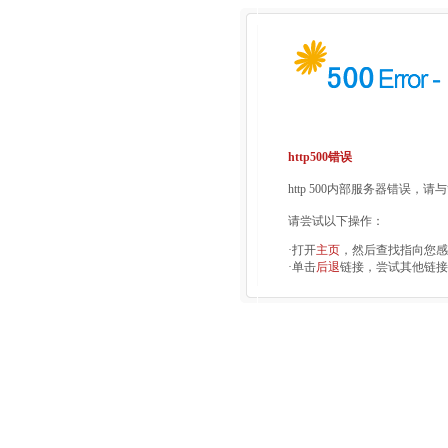
http500错误
http 500内部服务器错误，
请尝试以下操作：
·打开
主页
，然后查找指向您感
·单击
后退
链接，尝试其他链接