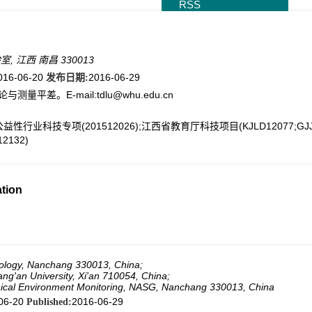
RSS
江西 南昌 330013
016-06-20
2016-06-29
发布日期:
量平差。E-mail:tdlu@whu.edu.cn
公益性行业科技专项(201512026);江西省教育厅科技项目(KJLD12077;GJJ
132)
ation
nology, Nanchang 330013, China;
ng'an University, Xi'an 710054, China;
hical Environment Monitoring, NASG, Nanchang 330013, China
06-20
2016-06-29
Published: