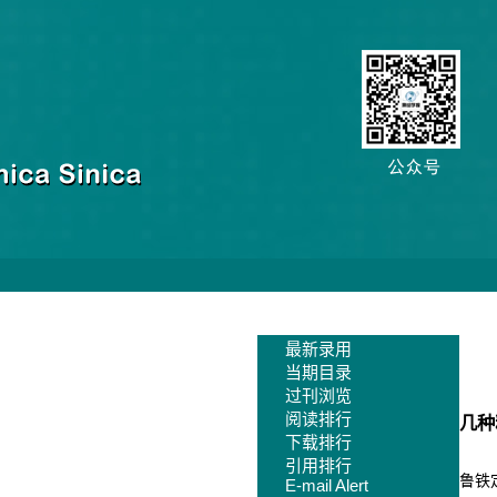
编委会
投稿指南
读者中心
最新录用
E
当期目录
过刊浏览
阅读排行
几种
下载排行
引用排行
鲁铁
E-mail Alert