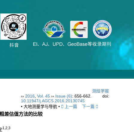
期刊订阅
广告服务
联系我们
测绘学报
››
2016
,
Vol. 45
››
Issue (6)
: 656-662.
doi:
nglish
10.11947/j.AGCS.2016.20130745
• 大地测量学与导航 •
上一篇
下一篇
粗差估值方法的比较
1,2,3
定