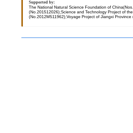
Supported by:
The National Natural Science Foundation of China(No
(No.201512026);Science and Technology Project of th
(No.2012M511962);Voyage Project of Jiangxi Province (
摘要/Abstract
摘要：
基于均值漂移模型,重点讨论粗差估值的计算问题,给出了
检定法(QUAD)、部分最小二乘法(PLS)的粗差估值之间
计独立且不等权时,QUAD法、PLS法和数据探测法具有等价
关键词:
数据探测法,
粗差估值,
粗差的同时定位与定值法(LEG