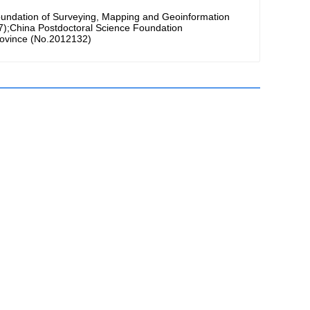
oundation of Surveying, Mapping and Geoinformation
);China Postdoctoral Science Foundation
Province (No.2012132)
讨数据探测法粗差估值与粗差的同时定位与定值法(LEGE)、拟准
算上具有等价性,与数据探测法和LEGE法都不一致。当观测值统
在粗差估值计算上具有等价性。最后通过算例验证了结论。