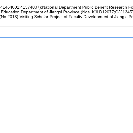
s.41464001;41374007);National Department Public Benefit Research F
e Education Department of Jiangxi Province (Nos. KJLD12077;GJJ13457
No.2013);Visiting Scholar Project of Faculty Development of Jiangxi 
PDF
1483
被引次数
1
观测值统计相关时数据探测法(data snooping)的粗差估值公式。探
的关系,证明当观测值统计相关时,部分最小二乘法和QUAD法在粗差估值的计
性,与LEGE法在粗差估值上不同;当观测值统计独立且等权时,4种方法
E),
拟准检定法(QUAD),
部分最小二乘法(PLS)