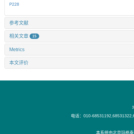
P228
参考文献
相关文章
15
Metrics
本文评价
电话：010-68531192,68531322,6
本系统由
北京玛格泰