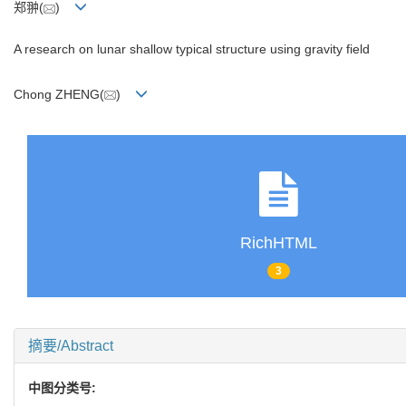
郑翀(
)
A research on lunar shallow typical structure using gravity field
Chong ZHENG(
)
RichHTML
3
摘要/Abstract
中图分类号: