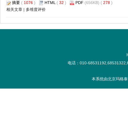
摘要
(
1076
)
HTML
(
32
)
PDF
(656KB) (
278
)
相关文章
|
多维度评价
电话：010-68531192,68531322,6
本系统由
北京玛格泰