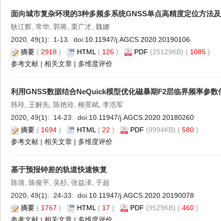
面向城市复杂环境的3种多频多系统GNSS单点高精度定位方法
耿江辉, 常华, 郭将, 栗广才, 魏娜
2020, 49(1): 1-13. doi:
10.11947/j.AGCS.2020.20190106
摘要
(
2918
)
HTML
(
126
)
PDF
(25129KB) (
1085
)
参考文献
|
相关文章
|
多维度评价
利用GNSS数据结合NeQuick模型优化磁暴期F2层临界频率参数
韩玲, 王解先, 陈艳玲, 柳景斌, 李浩军
2020, 49(1): 14-23. doi:
10.11947/j.AGCS.2020.20180260
摘要
(
1694
)
HTML
(
22
)
PDF
(9994KB) (
580
)
参考文献
|
相关文章
|
多维度评价
基于预报钟差的轨道快速恢复
陈倩, 陈俊平, 吴杉, 张益泽, 于超
2020, 49(1): 24-33. doi:
10.11947/j.AGCS.2020.20190078
摘要
(
1767
)
HTML
(
17
)
PDF
(9529KB) (
460
)
参考文献
|
相关文章
|
多维度评价