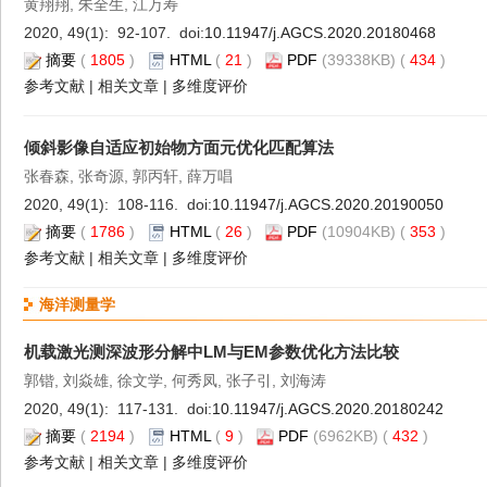
黄翔翔, 朱全生, 江万寿
2020, 49(1): 92-107. doi:
10.11947/j.AGCS.2020.20180468
摘要
(
1805
)
HTML
(
21
)
PDF
(39338KB) (
434
)
参考文献
|
相关文章
|
多维度评价
倾斜影像自适应初始物方面元优化匹配算法
张春森, 张奇源, 郭丙轩, 薛万唱
2020, 49(1): 108-116. doi:
10.11947/j.AGCS.2020.20190050
摘要
(
1786
)
HTML
(
26
)
PDF
(10904KB) (
353
)
参考文献
|
相关文章
|
多维度评价
海洋测量学
机载激光测深波形分解中LM与EM参数优化方法比较
郭锴, 刘焱雄, 徐文学, 何秀凤, 张子引, 刘海涛
2020, 49(1): 117-131. doi:
10.11947/j.AGCS.2020.20180242
摘要
(
2194
)
HTML
(
9
)
PDF
(6962KB) (
432
)
参考文献
|
相关文章
|
多维度评价