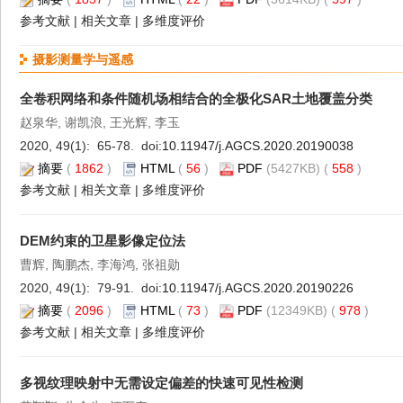
参考文献
|
相关文章
|
多维度评价
摄影测量学与遥感
全卷积网络和条件随机场相结合的全极化SAR土地覆盖分类
赵泉华, 谢凯浪, 王光辉, 李玉
2020, 49(1): 65-78. doi:
10.11947/j.AGCS.2020.20190038
摘要
(
1862
)
HTML
(
56
)
PDF
(5427KB) (
558
)
参考文献
|
相关文章
|
多维度评价
DEM约束的卫星影像定位法
曹辉, 陶鹏杰, 李海鸿, 张祖勋
2020, 49(1): 79-91. doi:
10.11947/j.AGCS.2020.20190226
摘要
(
2096
)
HTML
(
73
)
PDF
(12349KB) (
978
)
参考文献
|
相关文章
|
多维度评价
多视纹理映射中无需设定偏差的快速可见性检测