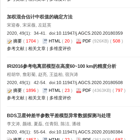
加权混合估计中权值的确定方法
宋迎春, 宋采薇, 左廷英
2020, 49(1): 34-41. doi:
10.11947/j.AGCS.2020.20180359
摘要
(
1704
)
HTML
(
20
)
PDF
(926KB) (
508
)
参考文献
|
相关文章
|
多维度评价
IRI2016参考电离层模型在高度60~100 km的精度分析
程胡华, 詹彩菊, 赵亮, 王益柏, 宿兴涛
2020, 49(1): 42-54. doi:
10.11947/j.AGCS.2020.20180508
摘要
(
1896
)
HTML
(
23
)
PDF
(4363KB) (
797
)
参考文献
|
相关文章
|
多维度评价
BDS卫星钟差半参数平差模型异常数据探测与处理
李文涛, 颜雄, 夏磊, 任青阳, 陈洁, 潘雄
2020, 49(1): 55-64. doi:
10.11947/j.AGCS.2020.20180384
摘要
(
1857
)
HTML
(
22
)
PDF
(3614KB) (
597
)