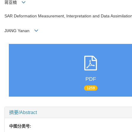
蒋亚楠
SAR Deformation Measurement, Interpretation and Data Assimilation 
JIANG Yanan
PDF
1259
摘要/Abstract
中图分类号: