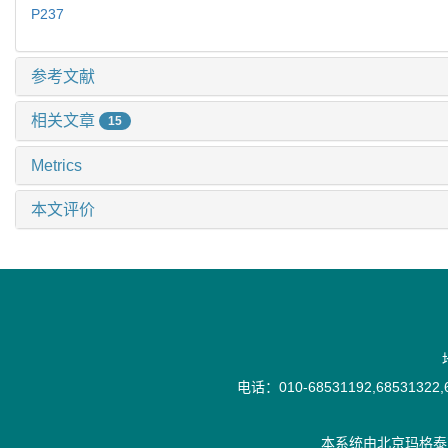
P237
参考文献
相关文章
15
Metrics
本文评价
电话：010-68531192,68531322,6
本系统由
北京玛格泰