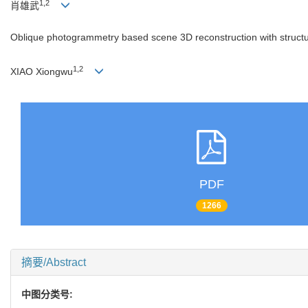
1,2
肖雄武
Oblique photogrammetry based scene 3D reconstruction with structu
1,2
XIAO Xiongwu
PDF
1266
摘要/Abstract
中图分类号: