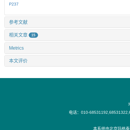
P237
参考文献
相关文章
15
Metrics
本文评价
电话：010-68531192,68531322,6
本系统由
北京玛格泰