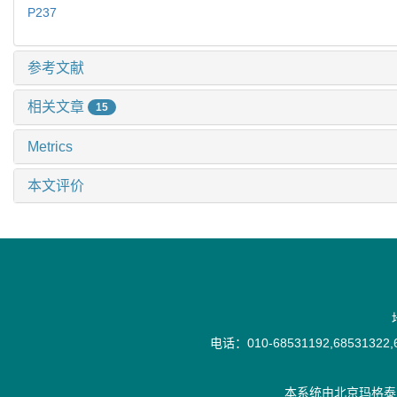
P237
参考文献
相关文章
15
Metrics
本文评价
电话：010-68531192,68531322,6
本系统由
北京玛格泰