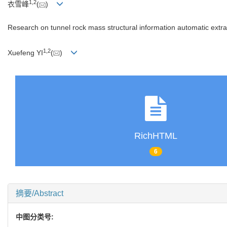
1
,
2
衣雪峰
(
)
Research on tunnel rock mass structural information automatic extra
1
,
2
Xuefeng YI
(
)
RichHTML
6
摘要/Abstract
中图分类号: