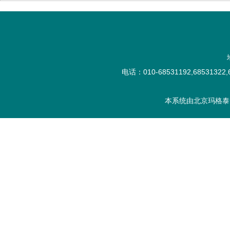
电话：010-68531192,68531322,6
本系统由
北京玛格泰