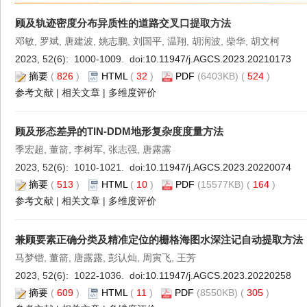
顾及轨迹密度分布异质性的道路交叉口提取方法
邓敏, 罗斌, 唐建波, 姚志鹏, 刘国平, 温翔, 胡润波, 柴华, 胡文柯
2023, 52(6): 1000-1009. doi:
10.11947/j.AGCS.2023.20210173
摘要
(
826
)
HTML
(
32
)
PDF
(6403KB) (
524
)
参考文献
|
相关文章
|
多维度评价
顾及形态差异的TIN-DDM地形复杂度度量方法
季宏超, 董箭, 李树军, 张志强, 唐露露
2023, 52(6): 1010-1021. doi:
10.11947/j.AGCS.2023.20220074
摘要
(
513
)
HTML
(
10
)
PDF
(15577KB) (
164
)
参考文献
|
相关文章
|
多维度评价
兼顾要素正确分类及精准定位的栅格海图水深注记自动提取方法
马梦锴, 董箭, 唐露露, 彭认灿, 周寅飞, 王芳
2023, 52(6): 1022-1036. doi:
10.11947/j.AGCS.2023.20220258
摘要
(
609
)
HTML
(
11
)
PDF
(8550KB) (
305
)