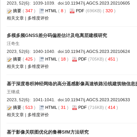
2023, 52(6): 1039-1039. doi:
10.11947/j.AGCS.2023.20210605
摘要
(
347
)
HTML
(
8
)
PDF
(696KB) (
320
)
相关文章
|
多维度评价
多模多频GNSS差分码偏差估计及电离层建模研究
汪奇生
2023, 52(6): 1040-1040. doi:
10.11947/j.AGCS.2023.20210624
摘要
(
425
)
HTML
(
18
)
PDF
(705KB) (
451
)
相关文章
|
多维度评价
基于深度卷积神经网络的高分遥感影像高速铁路沿线建筑物信息
王继成
2023, 52(6): 1041-1041. doi:
10.11947/j.AGCS.2023.20210633
摘要
(
513
)
HTML
(
31
)
PDF
(716KB) (
414
)
相关文章
|
多维度评价
基于影像关联图优化的鲁棒SfM方法研究