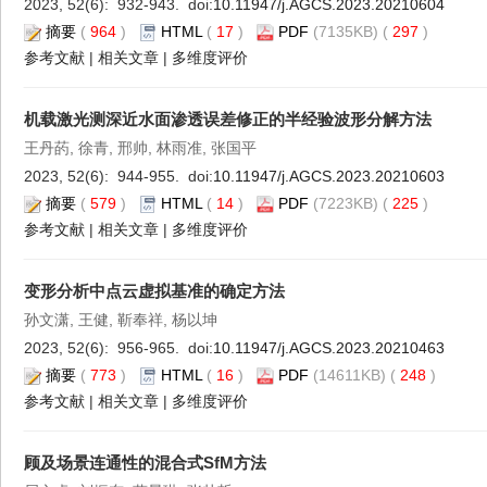
2023, 52(6): 932-943. doi:
10.11947/j.AGCS.2023.20210604
摘要
(
964
)
HTML
(
17
)
PDF
(7135KB) (
297
)
参考文献
|
相关文章
|
多维度评价
机载激光测深近水面渗透误差修正的半经验波形分解方法
王丹菂, 徐青, 邢帅, 林雨准, 张国平
2023, 52(6): 944-955. doi:
10.11947/j.AGCS.2023.20210603
摘要
(
579
)
HTML
(
14
)
PDF
(7223KB) (
225
)
参考文献
|
相关文章
|
多维度评价
变形分析中点云虚拟基准的确定方法
孙文潇, 王健, 靳奉祥, 杨以坤
2023, 52(6): 956-965. doi:
10.11947/j.AGCS.2023.20210463
摘要
(
773
)
HTML
(
16
)
PDF
(14611KB) (
248
)
参考文献
|
相关文章
|
多维度评价
顾及场景连通性的混合式SfM方法