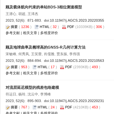
顾及载体航向约束的单站BDS-3相位测速模型
王潜心, 胡超, 王泽杰
2023, 52(6): 871-883. doi:
10.11947/j.AGCS.2023.20220355
摘要
(
1236
)
HTML
(
32
)
PDF
(10339KB) (
306
)
参考文献
|
相关文章
|
多维度评价
顾及地球曲率及椭球高的GNSS-R几何计算方法
宋敏峰, 何秀凤, 王笑蕾, 肖儒雅, 贾东振, 李伟强
2023, 52(6): 884-894. doi:
10.11947/j.AGCS.2023.20210563
摘要
(
953
)
HTML
(
17
)
PDF
(2393KB) (
493
)
参考文献
|
相关文章
|
多维度评价
对流层延迟模型的残差包络建模
符运日, 杨玲, 沈云中, 李博峰
2023, 52(6): 895-903. doi:
10.11947/j.AGCS.2023.20220231
摘要
(
767
)
HTML
(
24
)
PDF
(4210KB) (
453
)
参考文献
|
相关文章
|
多维度评价