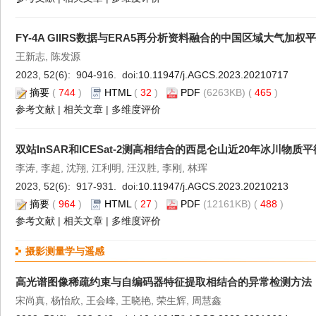
FY-4A GIIRS数据与ERA5再分析资料融合的中国区域大气加权
王新志, 陈发源
2023, 52(6): 904-916. doi:
10.11947/j.AGCS.2023.20210717
摘要
(
744
)
HTML
(
32
)
PDF
(6263KB) (
465
)
参考文献
|
相关文章
|
多维度评价
双站InSAR和ICESat-2测高相结合的西昆仑山近20年冰川物质
李涛, 李超, 沈翔, 江利明, 汪汉胜, 李刚, 林珲
2023, 52(6): 917-931. doi:
10.11947/j.AGCS.2023.20210213
摘要
(
964
)
HTML
(
27
)
PDF
(12161KB) (
488
)
参考文献
|
相关文章
|
多维度评价
摄影测量学与遥感
高光谱图像稀疏约束与自编码器特征提取相结合的异常检测方法
宋尚真, 杨怡欣, 王会峰, 王晓艳, 荣生辉, 周慧鑫