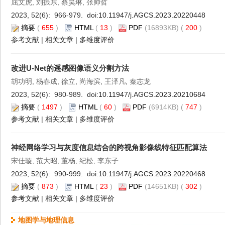
屈文虎, 刘振东, 蔡昊琳, 张帅哲
2023, 52(6): 966-979. doi:
10.11947/j.AGCS.2023.20220448
摘要
(
655
)
HTML
(
13
)
PDF
(16893KB) (
200
)
参考文献
|
相关文章
|
多维度评价
改进U-Net的遥感图像语义分割方法
胡功明, 杨春成, 徐立, 尚海滨, 王泽凡, 秦志龙
2023, 52(6): 980-989. doi:
10.11947/j.AGCS.2023.20210684
摘要
(
1497
)
HTML
(
60
)
PDF
(6914KB) (
747
)
参考文献
|
相关文章
|
多维度评价
神经网络学习与灰度信息结合的跨视角影像线特征匹配算法
宋佳璇, 范大昭, 董杨, 纪松, 李东子
2023, 52(6): 990-999. doi:
10.11947/j.AGCS.2023.20220468
摘要
(
873
)
HTML
(
23
)
PDF
(14651KB) (
302
)
参考文献
|
相关文章
|
多维度评价
地图学与地理信息