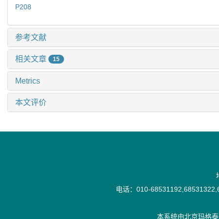
P208
参考文献
相关文章
15
Metrics
本文评价
电话：010-68531192,68531322,6
本系统由
北京玛格泰