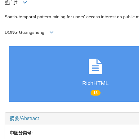
董广胜
Spatio-temporal pattern mining for users' access interest on public 
DONG Guangsheng
RichHTML
13
摘要/Abstract
中图分类号: