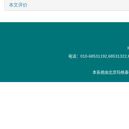
本文评价
电话：010-68531192,68531322,6
本系统由
北京玛格泰