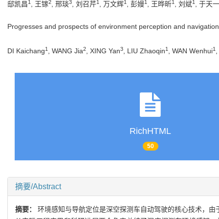
1
2
3
1
1
1
1
1
邸凯昌
, 王镓
, 邢琰
, 刘召芹
, 万文辉
, 彭嫚
, 王晔昕
, 刘斌
, 于天
Progresses and prospects of environment perception and navigation
1
2
3
1
1
DI Kaichang
, WANG Jia
, XING Yan
, LIU Zhaoqin
, WAN Wenhui
RichHTML
50
摘要/Abstract
摘要：
环境感知与导航定位是深空探测车自动驾驶的核心技术，由