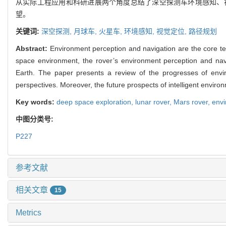
从实际工程应用和科研进展两个角度总结了深空探测车环境感知、
望。
关键词:
深空探测,
月球车,
火星车,
环境感知,
视觉定位,
路径规划
Abstract:
Environment perception and navigation are the core te
space environment, the rover’s environment perception and navi
Earth. The paper presents a review of the progresses of enviro
perspectives. Moreover, the future prospects of intelligent envir
Key words:
deep space exploration,
lunar rover,
Mars rover,
envi
中图分类号:
P227
参考文献
相关文章
15
Metrics